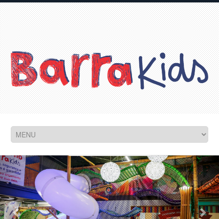
Seus filhos vão
adorar!
MAIS INFORMAÇÕES
Previous
Nex